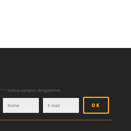
"
" indica campos obrigatórios
*