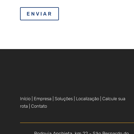
Início |
Empresa |
Soluções |
Localização |
Calcule sua
rota |
Contato
Rodovia Anchieta, km 22 - São Bernardo do